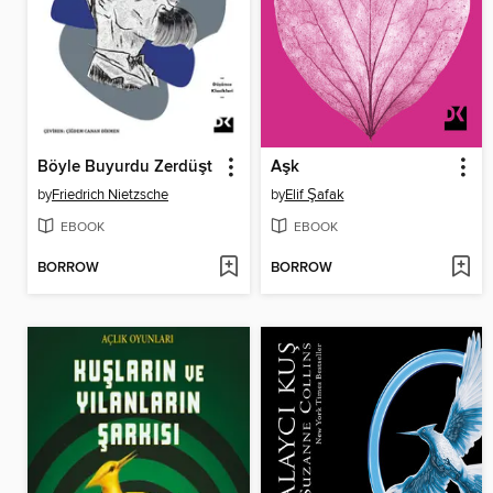
Böyle Buyurdu Zerdüşt
Aşk
by
Friedrich Nietzsche
by
Elif Şafak
EBOOK
EBOOK
BORROW
BORROW