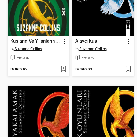
Kuşların Ve Yılanların Şarkısı
Alaycı Kuş
by
Suzanne Collins
by
Suzanne Collins
EBOOK
EBOOK
BORROW
BORROW