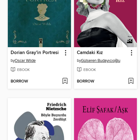
Dorian Gray'in Portresi
Camdaki Kız
by
Oscar Wilde
by
Gülseren Budayıcıoğlu
EBOOK
EBOOK
BORROW
BORROW