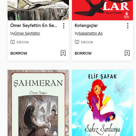
Ömer Seyfettin En Sevilen Öyküler
Kırlangıçlar
by
Ömer Seyfettin
by
Sabahattin Ali
EBOOK
EBOOK
BORROW
BORROW