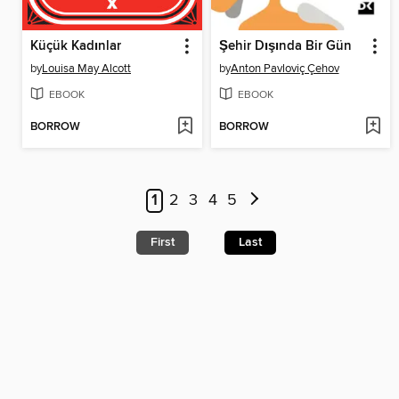
Küçük Kadınlar
Şehir Dışında Bir Gün
by
Louisa May Alcott
by
Anton Pavloviç Çehov
EBOOK
EBOOK
BORROW
BORROW
1
2
3
4
5
First
Last