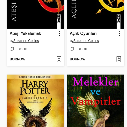
Ateşi Yakalamak
Açlık Oyunları
by
Suzanne Collins
by
Suzanne Collins
EBOOK
EBOOK
BORROW
BORROW