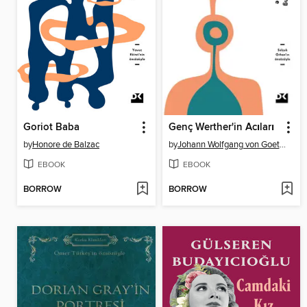
Goriot Baba
Genç Werther'in Acıları
by
Honore de Balzac
by
Johann Wolfgang von Goethe
EBOOK
EBOOK
BORROW
BORROW