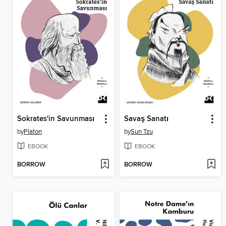
Sokrates'in Savunması
Savaş Sanatı
by
Platon
by
Sun Tzu
EBOOK
EBOOK
BORROW
BORROW