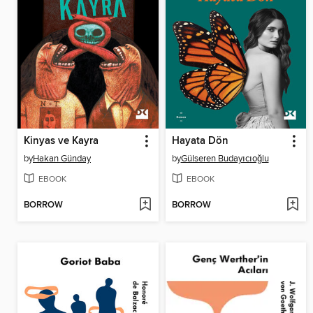
Kinyas ve Kayra
Hayata Dön
by
Hakan Günday
by
Gülseren Budayıcıoğlu
EBOOK
EBOOK
BORROW
BORROW