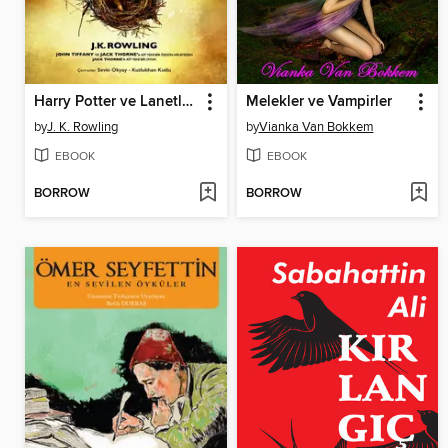
Harry Potter ve Lanetli Çocuk Birinci ve İkinci Bölüm
Melekler ve Vampirler
by
J. K. Rowling
by
Vianka Van Bokkem
EBOOK
EBOOK
BORROW
BORROW