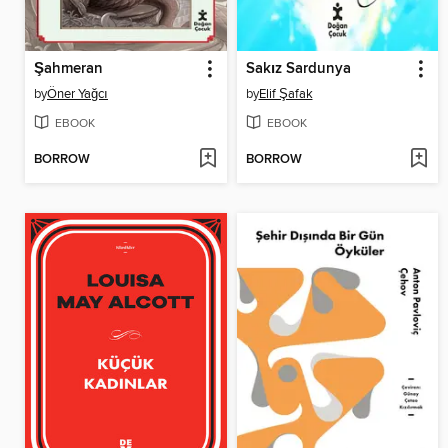
Şahmeran
Sakız Sardunya
by
Öner Yağcı
by
Elif Şafak
EBOOK
EBOOK
BORROW
BORROW