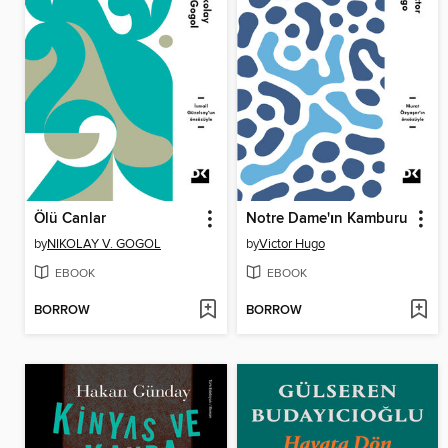
Ölü Canlar
Notre Dame'ın Kamburu
by
NIKOLAY V. GOGOL
by
Victor Hugo
EBOOK
EBOOK
BORROW
BORROW