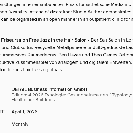
andlungen in einer ambulanten Praxis für ästhetische Medizin o
sen. Visibility instead of discretion: Studio Author demonstrate
 can be organised in an open manner in an outpatient clinic for 
 Friseursalon Free Jazz in the Hair Salon
• Der Salt Salon in Lo
le und Clubkultur. Recycelte Metallpaneele und 3D-gedruckte La
in immersives Raumerlebnis. Ben Hayes und Theo Games Petroh
duktive Zusammenspiel von analogem und digitalem Entwerfen. 
on blends hairdressing rituals...
DETAIL Business Information GmbH
Edition: 4.2026 Typologie: Gesundheitsbauten / Typology:
Healthcare Buildings
TE
April 1, 2026
Y
Monthly