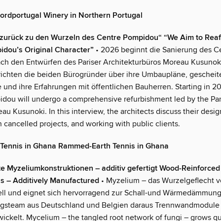
ordportugal Winery in Northern Portugal
 zurück zu den Wurzeln des Centre Pompidou“ “We Aim to Reaf
idou’s Original Character”
• 2026 beginnt die Sanierung des C
h den Entwürfen des Pariser Architekturbüros Moreau Kusunoki
richten die beiden Bürogründer über ihre Umbaupläne, gescheit
und ihre Erfahrungen mit öffentlichen Bauherren. Starting in 20
dou will undergo a comprehensive refurbishment led by the Par
au Kusunoki. In this interview, the architects discuss their desig
n cancelled projects, and working with public clients.
Tennis in Ghana Rammed-Earth Tennis in Ghana
e Myzeliumkonstruktionen – additiv gefertigt Wood-Reinforce
s – Additively Manufactured
• Myzelium – das Wurzelgeflecht v
ll und eignet sich hervorragend zur Schall-und Wärmedämmung.
ngsteam aus Deutschland und Belgien daraus Trennwandmodule 
ickelt. Mycelium – the tangled root network of fungi – grows qu