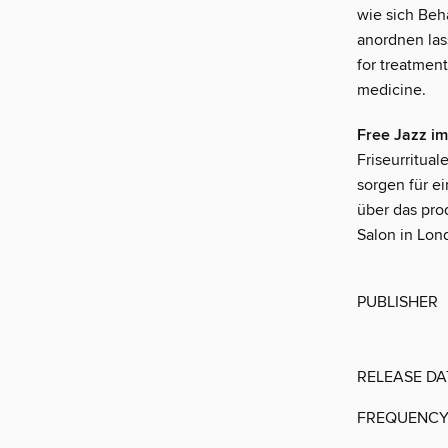
wie sich Beh
anordnen las
for treatment
medicine.
Free Jazz im
Friseurritua
sorgen für e
über das pro
Salon in Lond
PUBLISHER
RELEASE DA
FREQUENC