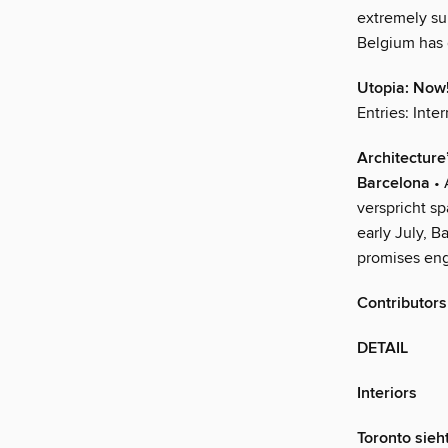
extremely su
Belgium has d
Utopia: Now
Entries: Inte
Architectur
Barcelona
• 
verspricht s
early July, 
promises eng
Contributors
DETAIL
Interiors
Toronto sieh