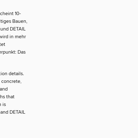
scheint 10-
ltiges Bauen,
n und DETAIL
wird in mehr
tet
erpunkt: Das
ion details.
h concrete,
 and
hs that
 is
e and DETAIL