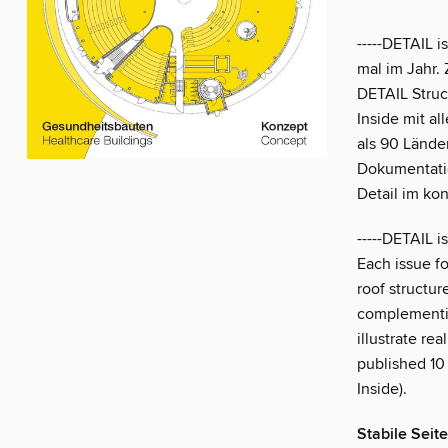
-----DETAIL i
mal im Jahr.
DETAIL Struc
Inside mit a
als 90 Lände
Dokumentatio
Detail im ko
-----DETAIL i
Each issue fo
roof structur
complementin
illustrate re
published 10
Inside).
Stabile Seit