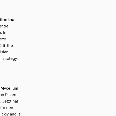
firm the
entre
. Im
erte
26, the
isian
n strategy,
d Mycelium
on Pilzen –
 Jetzt hat
für den
ickly and is