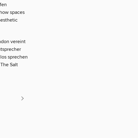
ffen
s how spaces
aesthetic
ndon vereint
utsprecher
ilos sprechen
The Salt