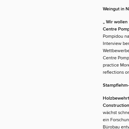
Weingut in N
„ Wir wollen
Centre Pomp
Pompidou nac
Interview be
Wettbewerbe 
Centre Pompi
practice More
reflections o
Stampflehm-
Holzbewehrt
Construction
wächst schne
ein Forschu
Bürobau entw