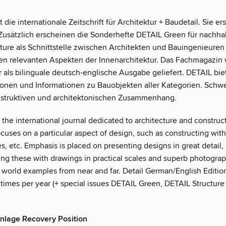
st die internationale Zeitschrift für Architektur + Baudetail. Sie er
 Zusätzlich erscheinen die Sonderhefte DETAIL Green für nachha
ture als Schnittstelle zwischen Architekten und Bauingenieure
llen relevanten Aspekten der Innenarchitektur. Das Fachmagazin 
r als bilinguale deutsch-englische Ausgabe geliefert. DETAIL bie
nen und Informationen zu Bauobjekten aller Kategorien. Schw
nstruktiven und architektonischen Zusammenhang.
s the international journal dedicated to architecture and construct
cuses on a particular aspect of design, such as constructing wit
es, etc. Emphasis is placed on presenting designs in great detail,
g these with drawings in practical scales and superb photograp
al world examples from near and far. Detail German/English Edition
 times per year (+ special issues DETAIL Green, DETAIL Structur
enlage Recovery Position