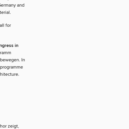
 Germany and
erial.
ll for
ngress in
ogramm
 bewegen. In
he programme
hitecture.
hor zeigt,