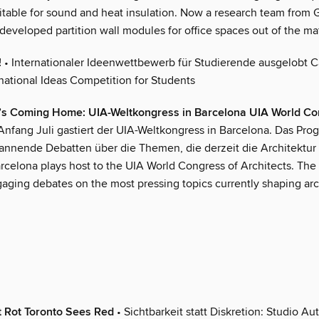
itable for sound and heat insulation. Now a research team from
eveloped partition wall modules for office spaces out of the mat
!
• Internationaler Ideenwettbewerb für Studierende ausgelobt Ca
rnational Ideas Competition for Students
e’s Coming Home: UIA-Weltkongress in Barcelona UIA World Co
Anfang Juli gastiert der UIA-Weltkongress in Barcelona. Das Pr
pannende Debatten über die Themen, die derzeit die Architektur
Barcelona plays host to the UIA World Congress of Architects. T
aging debates on the most pressing topics currently shaping arc
t Rot Toronto Sees Red
• Sichtbarkeit statt Diskretion: Studio Aut